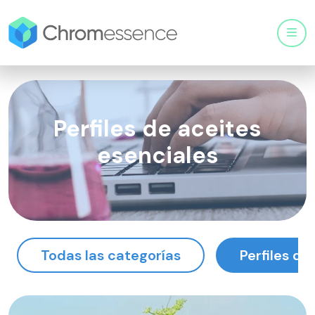
Men
Perfiles de aceites
esenciales
Todas las categorías
Perfiles de